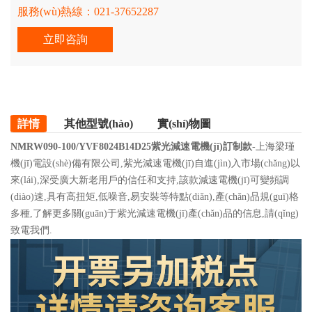
服務(wù)熱線：
021-37652287
立即咨詢
詳情
其他型號(hào)
實(shí)物圖
NMRW090-100/YVF8024B14D25紫光減速電機(jī)訂制款
-上海梁瑾
機(jī)電設(shè)備有限公司,紫光減速電機(jī)自進(jìn)入市場(chǎng)以
來(lái),深受廣大新老用戶的信任和支持,該款減速電機(jī)可變頻調
(diào)速,具有高扭矩,低噪音,易安裝等特點(diǎn),產(chǎn)品規(guī)格
多種,了解更多關(guān)于紫光減速電機(jī)產(chǎn)品的信息,請(qǐng)
致電我們.