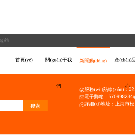
ng)站
首頁(yè)
關(guān)于我
產(chǎn
新聞動(dòng)
們
心
態(tài)
服務(wù)熱線(xiàn)：
02
電子郵箱：
570998234
詳細(xì)地址：上海市松江區