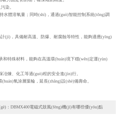
交叉污染。
持水體溶氧量；同時(shí)，通過(guò)智能控制系統(tǒng)調
(jì)，具備耐高溫、防爆、耐腐蝕等特性，能夠適應(yīng)
高溫軸承和特殊材料，能夠在高溫環(huán)境下穩(wěn)定運(yùn)
，確保冶煉、化工等過(guò)程的安全進(jìn)行。
huán)氧涂層葉輪，延長(zhǎng)設(shè)備壽命。
gè)：
DBMX400電磁式鼓風(fēng)機(jī)有哪些優(yōu)點