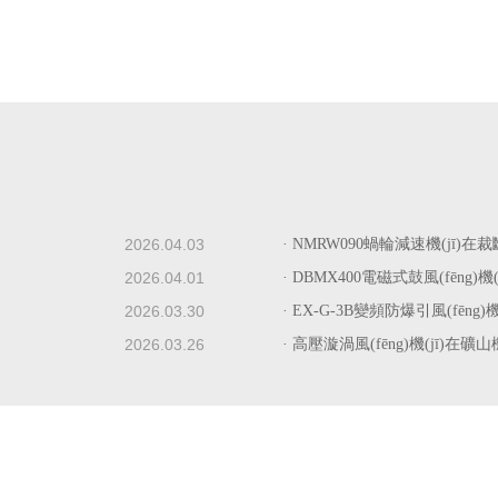
2026.04.03
· NMRW090蝸輪減速機(jī)在
2026.04.01
· DBMX400電磁式鼓風(fēng)機(j
2026.03.30
· EX-G-3B變頻防爆引風(fēng)
2026.03.26
· 高壓漩渦風(fēng)機(jī)在礦