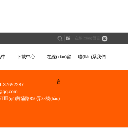
在線(xiàn)留言
)品中
下載中心
在線(xiàn)留
聯(lián)系我們
言
1-37652287
@qq.com
(qū)茜蒲路850弄33號(hào)