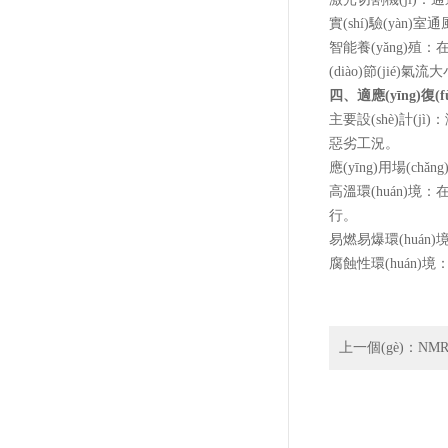
實(shí)驗(yàn
智能養(yǎng)殖：在水產
(diào)節(jié)氣
四、適應(yīng)復(f
主要設(shè)計(jì)
惡劣工況。
應(yīng)用場(chǎn
高溫環(huán)境：在
行。
易燃易爆環(huán)境
腐蝕性環(huán)境：在污
上一個(gè)：
NM