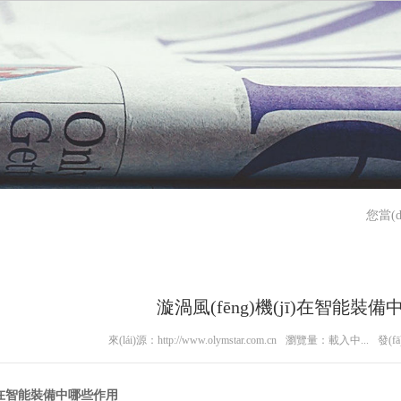
您當(
漩渦風(fēng)機(jī)在智能裝
來(lái)源：http://www.olymstar.com.cn
瀏覽量：載入中...
發(fā
jī)在智能裝備中哪些作用