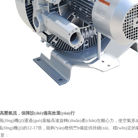
n)定高壓氣流，保障設(shè)備高效運(yùn)行
(fēng)機(jī)通過(guò)葉輪高速旋轉(zhuǎn)產(chǎn)生離心力，使空氣形
(fēng)機(jī)的12-17倍，能夠?yàn)橹悄苎b備提供持續(xù)、穩(wěn)定的
g)景：