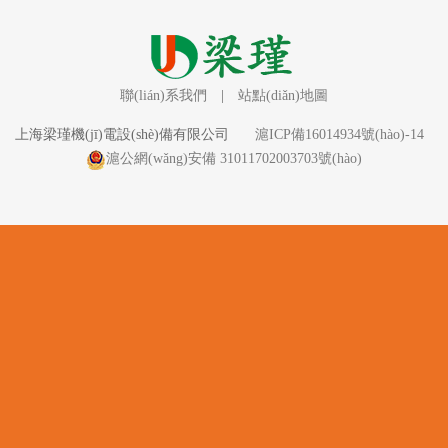
聯(lián)系我們
|
站點(diǎn)地圖
上海梁瑾機(jī)電設(shè)備有限公司
滬ICP備16014934號(hào)-14
滬公網(wǎng)安備 31011702003703號(hào)