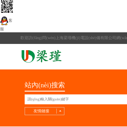
客
服
歡迎訪(fǎng)問(wèn)上海梁瑾機(jī)電設(shè)備有限公司網(wǎ
站內(nèi)搜索
友情鏈接