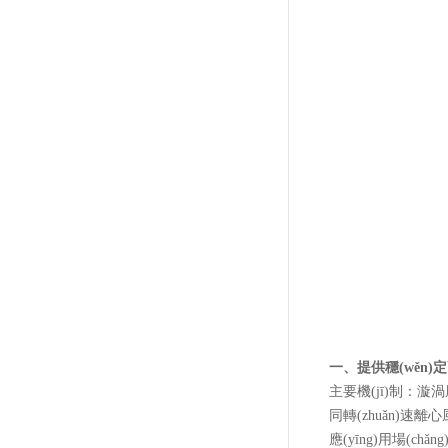
一、提供穩(wě
主要機(jī)制：漩渦風
同轉(zhuǎn)速離心風
應(yīng)用場(chǎn