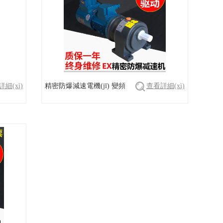
細(xì)
精密防爆減速電機(jī) 變頻
查看詳細(xì)
防爆減速機(jī)銷售