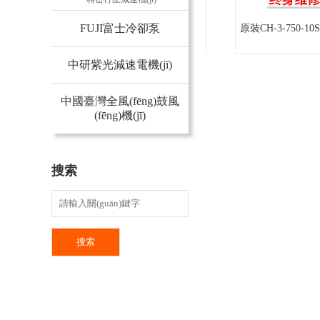
FUJI富士冷卻泵
原裝CH-3-750-1
中研紫光減速電機(jī)
電機(jī)
中國臺灣全風(fēng)鼓風
(fēng)機(jī)
搜索