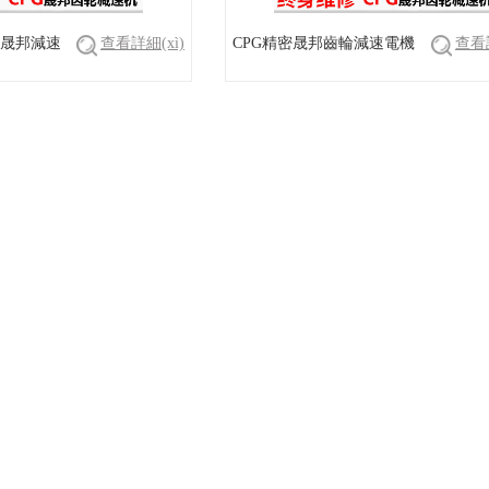
0S晟邦減速
查看詳細(xì)
CPG精密晟邦齒輪減速電機
查看詳
(jī)