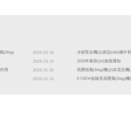
fēng)
2026.03.18
· 冷卻泵在機(jī)床設(shè)備
2026.03.10
· 2026年春節(jié)放假通知
哪些作用
2026.01.30
· 高壓鼓風(fēng)機(jī)在花生
2026.01.14
· 0.55KW低噪音高壓風(fēng