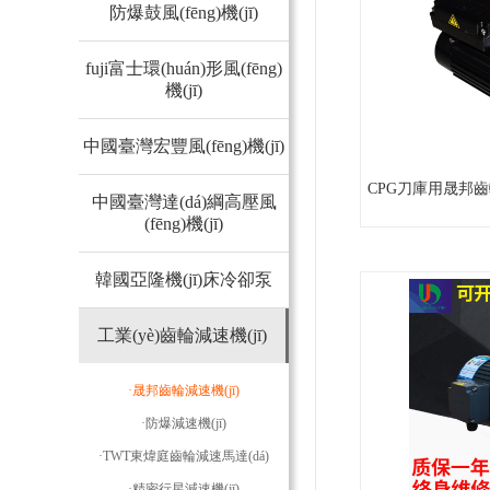
防爆鼓風(fēng)機(jī)
fuji富士環(huán)形風(fēng)
機(jī)
中國臺灣宏豐風(fēng)機(jī)
CPG刀庫用晟邦
中國臺灣達(dá)綱高壓風
(fēng)機(jī)
車電機(jī) 晟邦減速
韓國亞隆機(jī)床冷卻泵
家
工業(yè)齒輪減速機(jī)
·晟邦齒輪減速機(jī)
·防爆減速機(jī)
·TWT東煒庭齒輪減速馬達(dá)
·精密行星減速機(jī)