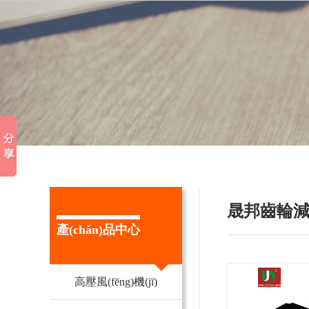
晟邦齒輪減速
產(chǎn)品中心
高壓風(fēng)機(jī)