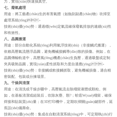
力，實現(xiàn)快速抽真空。
七、廢氣處理
用途：將工藝產(chǎn)生的有害氣體（如蝕刻副產(chǎn)物）吹掃至
處理系統(tǒng)。
技術(shù)優(yōu)勢：通過穩(wěn)定氣流確保廢氣排放的連續(xù)性
和有效性。
八、晶圓搬運
用途：部分自動化系統(tǒng)利用氣浮技術(shù)（非接觸式搬運），
依賴高壓氣流懸浮晶圓，避免機械接觸導(dǎo)致的損傷。例如，在
晶圓傳輸軌道中，高壓風(fēng)機產(chǎn)生負壓，通過吸盤或定制
夾具吸附晶圓，實現(xiàn)柔性抓取和力度自適應(yīng)。
技術(shù)優(yōu)勢：非接觸或軟接觸抓取，避免機械損傷，適合精
密裝配、包裝或分揀場景。
九、干燥與清潔
用途：在清洗或干燥步驟中，高壓氣流去除殘留液體或顆粒。例
如，在基板清潔或組裝后，吹除灰塵、顆?；蚧瘜W(xué)殘留，確保
焊接和貼裝質(zhì)量；在3D打印機中，定期吹掃關(guān)鍵部件，延
長設(shè)備壽命。
技術(shù)優(yōu)勢：集成在自動清潔系統(tǒng)中，可定期執(zhí)行