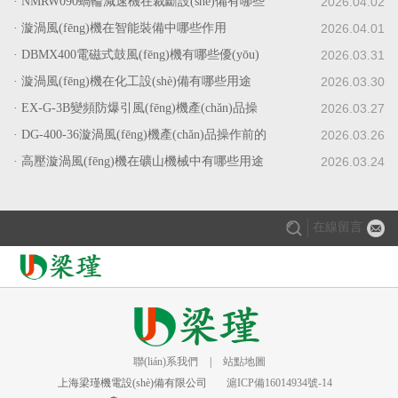
· NMRW090蝸輪減速機在裁斷設(shè)備有哪些
2026.04.02
用途
· 漩渦風(fēng)機在智能裝備中哪些作用
2026.04.01
· DBMX400電磁式鼓風(fēng)機有哪些優(yōu)
2026.03.31
點
· 漩渦風(fēng)機在化工設(shè)備有哪些用途
2026.03.30
· EX-G-3B變頻防爆引風(fēng)機產(chǎn)品操
2026.03.27
作使用前的培訓(xùn)
· DG-400-36漩渦風(fēng)機產(chǎn)品操作前的
2026.03.26
培訓(xùn)
· 高壓漩渦風(fēng)機在礦山機械中有哪些用途
2026.03.24
在線留言
聯(lián)系我們
|
站點地圖
上海梁瑾機電設(shè)備有限公司
滬ICP備16014934號-14