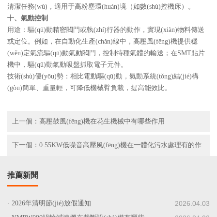
清潔任務(wù)，適用于高粉塵環(huán)境（如數(shù)控機床）。
十、氣動控制
用途：驅(qū)動精密閥門或執(zhí)行器的動作，實現(xiàn)物料傳送
或定位。例如，在自動化生產(chǎn)線中，高壓風(fēng)機提供穩
(wěn)定氣流驅(qū)動氣動閥門，控制特種氣體的輸送；在SMT貼片
機中，驅(qū)動氣動吸盤抓取電子元件。
技術(shù)優(yōu)勢：相比電動驅(qū)動，氣動系統(tǒng)結(jié)構
(gòu)簡單、重量輕，可降低機械臂負載，提高能效比。
上一個：
高壓鼓風(fēng)機在花生機械中有哪些作用
下一個：
0.55KW低噪音高壓風(fēng)機在一體化污水處理有的作
用
推薦新聞
· 2026年清明節(jié)放假通知
2026.04.03