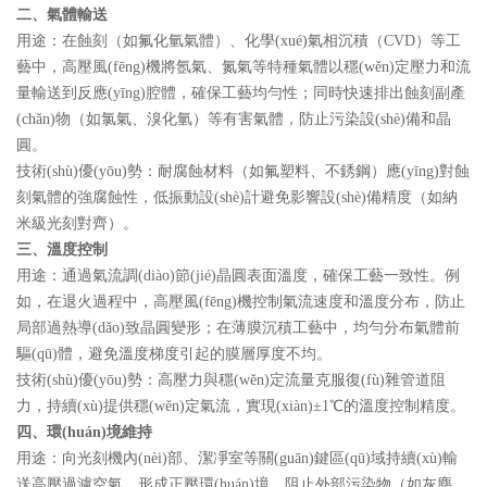
二、氣體輸送
用途：在蝕刻（如氟化氫氣體）、化學(xué)氣相沉積（CVD）等工
藝中，高壓風(fēng)機將氬氣、氮氣等特種氣體以穩(wěn)定壓力和流
量輸送到反應(yīng)腔體，確保工藝均勻性；同時快速排出蝕刻副產
(chǎn)物（如氯氣、溴化氫）等有害氣體，防止污染設(shè)備和晶
圓。
技術(shù)優(yōu)勢：耐腐蝕材料（如氟塑料、不銹鋼）應(yīng)對蝕
刻氣體的強腐蝕性，低振動設(shè)計避免影響設(shè)備精度（如納
米級光刻對齊）。
三、溫度控制
用途：通過氣流調(diào)節(jié)晶圓表面溫度，確保工藝一致性。例
如，在退火過程中，高壓風(fēng)機控制氣流速度和溫度分布，防止
局部過熱導(dǎo)致晶圓變形；在薄膜沉積工藝中，均勻分布氣體前
驅(qū)體，避免溫度梯度引起的膜層厚度不均。
技術(shù)優(yōu)勢：高壓力與穩(wěn)定流量克服復(fù)雜管道阻
力，持續(xù)提供穩(wěn)定氣流，實現(xiàn)±1℃的溫度控制精度。
四、環(huán)境維持
用途：向光刻機內(nèi)部、潔凈室等關(guān)鍵區(qū)域持續(xù)輸
送高壓過濾空氣，形成正壓環(huán)境，阻止外部污染物（如灰塵、